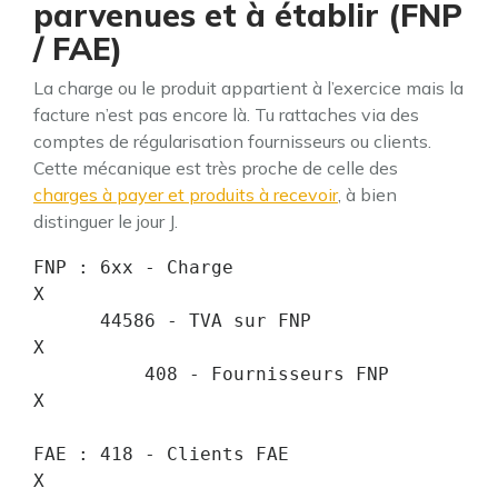
parvenues et à établir (FNP
/ FAE)
La charge ou le produit appartient à l’exercice mais la
facture n’est pas encore là. Tu rattaches via des
comptes de régularisation fournisseurs ou clients.
Cette mécanique est très proche de celle des
charges à payer et produits à recevoir
, à bien
distinguer le jour J.
FNP : 6xx - Charge                          
X

      44586 - TVA sur FNP                    
X

          408 - Fournisseurs FNP                   
X

FAE : 418 - Clients FAE                     
X
