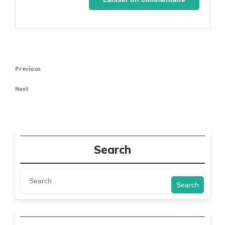
Navigation
Previous
Previous
de
Post
Next
Next
l’article
Post
Search
Search