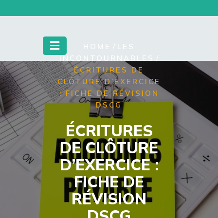
Skip
to
content
/
HOME
LES
/
INCONTOURNABLES
ÉCRITURES DE
CLÔTURE D’EXERCICE
: FICHE DE RÉVISION
DSCG
ÉCRITURES
DE CLÔTURE
D’EXERCICE :
FICHE DE
RÉVISION
DSCG