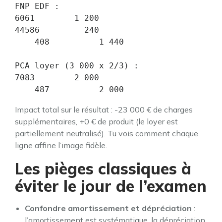
FNP EDF :

6061        1 200

44586         240

    408          1 440

PCA loyer (3 000 x 2/3) :

7083        2 000

    487          2 000
Impact total sur le résultat : -23 000 € de charges
supplémentaires, +0 € de produit (le loyer est
partiellement neutralisé). Tu vois comment chaque
ligne affine l’image fidèle.
Les pièges classiques à
éviter le jour de l’examen
Confondre amortissement et dépréciation
:
l’amortissement est systématique, la dépréciation