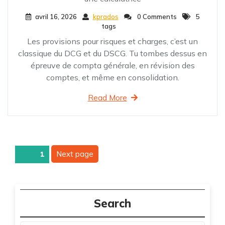
avril 16, 2026
kprados
0 Comments
5
tags
Les provisions pour risques et charges, c’est un
classique du DCG et du DSCG. Tu tombes dessus en
épreuve de compta générale, en révision des
comptes, et même en consolidation.
Read More
Pagination
Next page
Page
1
des
publications
Search