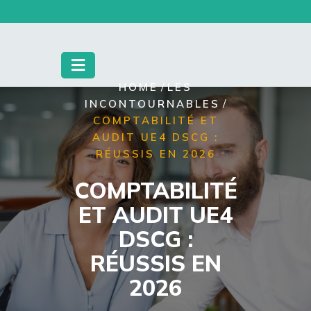
Skip
to
content
/
HOME
LES
/
INCONTOURNABLES
COMPTABILITÉ ET
AUDIT UE4 DSCG :
RÉUSSIS EN 2026
COMPTABILITÉ
ET AUDIT UE4
DSCG :
RÉUSSIS EN
2026