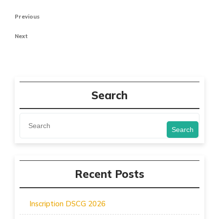
Navigation
Previous
Previous
de
Post
Next
Next
l’article
Post
Search
Search
Recent Posts
Inscription DSCG 2026