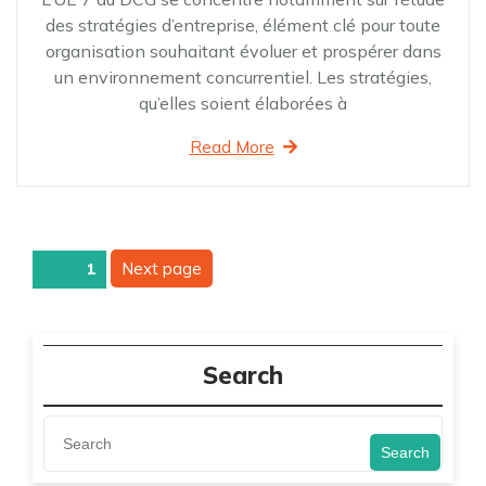
des stratégies d’entreprise, élément clé pour toute
organisation souhaitant évoluer et prospérer dans
un environnement concurrentiel. Les stratégies,
qu’elles soient élaborées à
Read More
Pagination
Next page
Page
1
des
publications
Search
Search