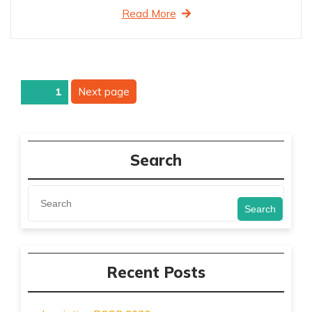
Read More
Pagination
Next page
Page
1
des
publications
Search
Search
Recent Posts