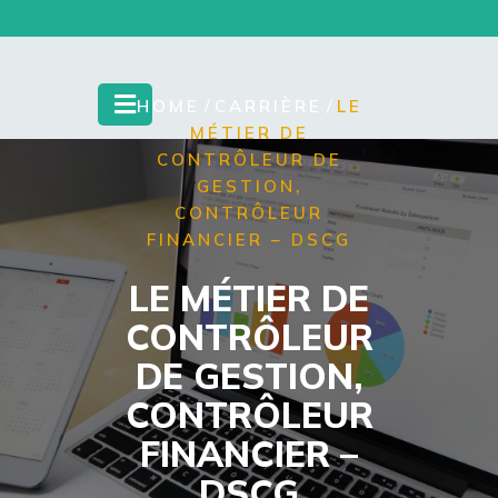
Skip
to
content
/
/
HOME
CARRIÈRE
LE
MÉTIER DE
CONTRÔLEUR DE
GESTION,
CONTRÔLEUR
FINANCIER – DSCG
LE MÉTIER DE
CONTRÔLEUR
DE GESTION,
CONTRÔLEUR
FINANCIER –
DSCG