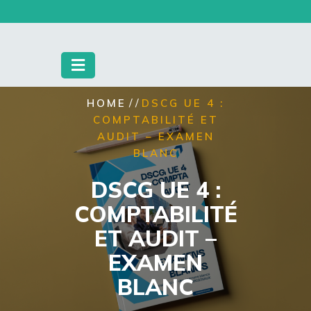
Skip
to
content
/ /
HOME
DSCG UE 4 :
COMPTABILITÉ ET
AUDIT – EXAMEN
BLANC
DSCG UE 4 :
COMPTABILITÉ
ET AUDIT –
EXAMEN
BLANC