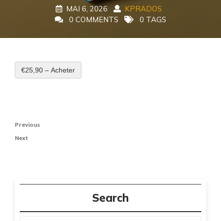
MAI 6, 2026
KPRADOS
0 COMMENTS
0 TAGS
€25,90 – Acheter
Navigation
Previous
Previous
de
Post
Next
Next
l’article
Post
Search