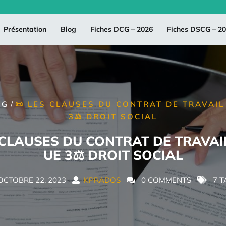
Présentation
Blog
Fiches DCG – 2026
Fiches DSCG – 2
/
CG
📜 LES CLAUSES DU CONTRAT DE TRAVAIL
3⚖️ DROIT SOCIAL
 CLAUSES DU CONTRAT DE TRAVAI
UE 3⚖️ DROIT SOCIAL
OCTOBRE 22, 2023
KPRADOS
0 COMMENTS
7 T