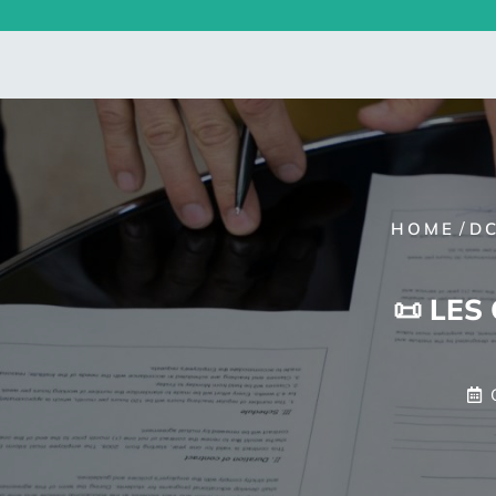
Skip
to
content
/
HOME
D
📜 LES