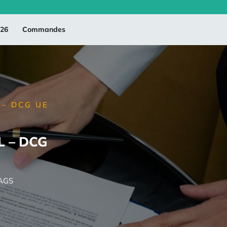
026
Commandes
 – DCG UE
L – DCG
AGS