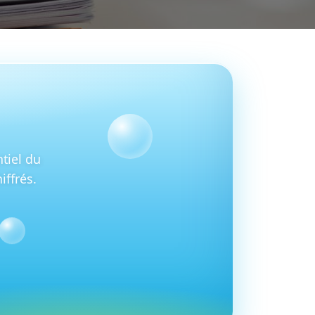
ntiel du
ffrés.