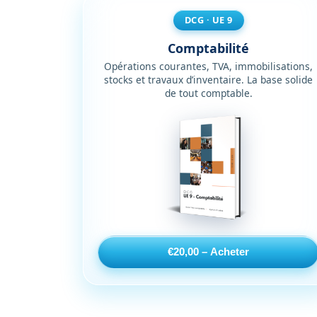
approfondie,
DCG · UE 9
UE
4
Comptabilité
Comptabilité
Opérations courantes, TVA, immobilisations,
et
stocks et travaux d’inventaire. La base solide
de tout comptable.
audit,
consolidation,
normes
IFRS,
plan
comptable
général
PCG,
révision
et
€20,00 – Acheter
préparation
aux
examens.