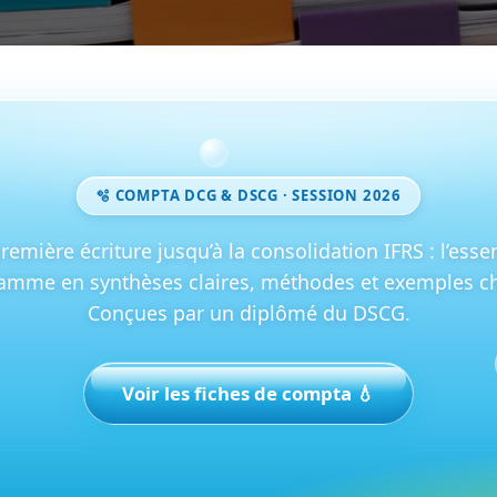
🫧 COMPTA DCG & DSCG · SESSION 2026
remière écriture jusqu’à la consolidation IFRS : l’esse
amme en synthèses claires, méthodes et exemples chi
Conçues par un diplômé du DSCG.
Voir les fiches de compta 💧