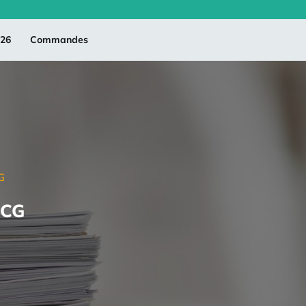
026
Commandes
G
SCG