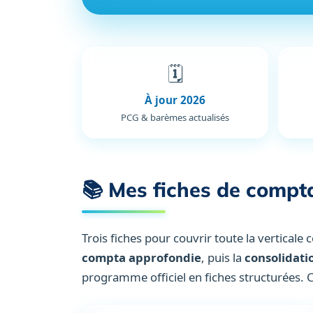
Fiches
🗓️
de
comptabilité
À jour 2026
pour
PCG & barèmes actualisés
le
DCG
et
le
📚 Mes fiches de compta
DSCG
:
UE
Trois fiches pour couvrir toute la verticale
9
Comptabilité,
compta approfondie
, puis la
consolidatio
UE
programme officiel en fiches structurées. 
10
Comptabilité