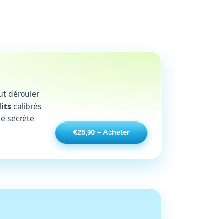
aut dérouler
dits
calibrés
me secrète
€25,90 – Acheter