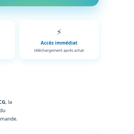
⚡
Accès immédiat
téléchargement après achat
CG
, la
 du
ommande.