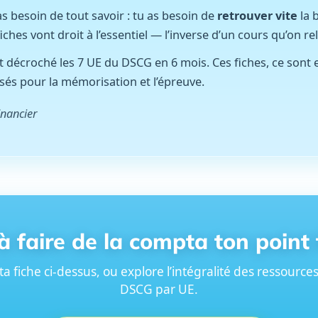
as besoin de tout savoir : tu as besoin de
retrouver vite
la 
hes vont droit à l’essentiel — l’inverse d’un cours qu’on reli
 et décroché les 7 UE du DSCG en 6 mois. Ces fiches, ce sont
ensés pour la mémorisation et l’épreuve.
inancier
à faire de la compta ton point 
 ta fiche ci-dessus, ou explore l’intégralité des ressource
DSCG par UE.