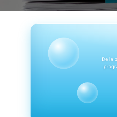
De la p
progr