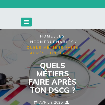
Skip
to
content
/
HOME
LES
/
INCONTOURNABLES
QUELS MÉTIERS FAIRE
APRÈS TON DSCG ?
QUELS
MÉTIERS
FAIRE APRÈS
TON DSCG ?
AVRIL 9, 2025