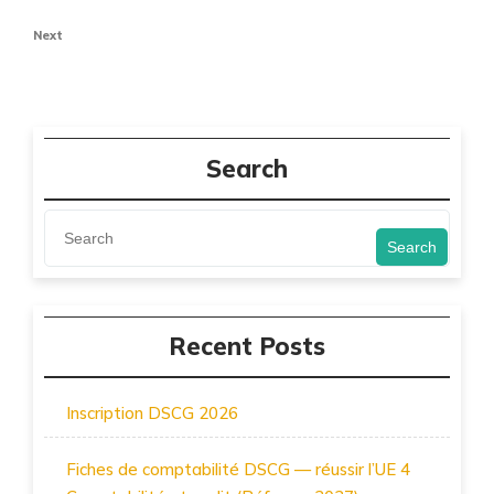
de
Post
Next
Next
l’article
Post
Search
Search
Recent Posts
Inscription DSCG 2026
Fiches de comptabilité DSCG — réussir l’UE 4