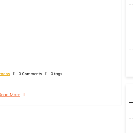
rados
0 Comments
0 tags
…
Read More