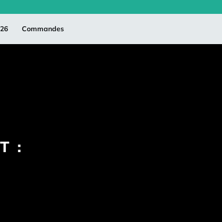
026
Commandes
T :