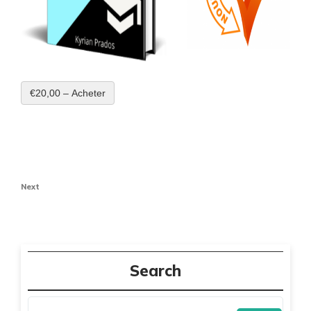
€20,00 – Acheter
Navigation
de
Next
Next
Post
l’article
Search