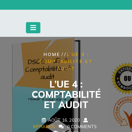
Skip
to
content
/ /
HOME
L’UE 4 :
COMPTABILITÉ ET
AUDIT
L’UE 4 :
COMPTABILITÉ
ET AUDIT
AOÛT 16, 2020
KPRADOS
0 COMMENTS