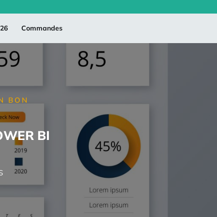
026
Commandes
N BON
OWER BI
S