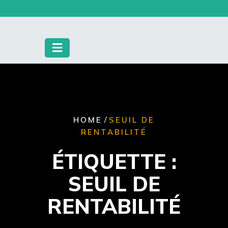
Skip
to
content
/
HOME
SEUIL DE
RENTABILITÉ
ÉTIQUETTE :
SEUIL DE
RENTABILITÉ