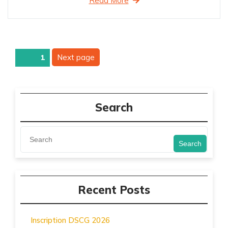
Read More
Pagination
Next page
Page
1
des
publications
Search
Search
Recent Posts
Inscription DSCG 2026