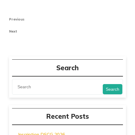
Navigation
Previous
Previous
de
Post
Next
Next
l’article
Post
Search
Search
Recent Posts
Inscription DSCG 2026