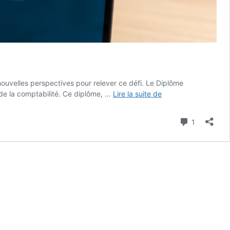
nouvelles perspectives pour relever ce défi. Le Diplôme
Comment
 de la comptabilité. Ce diplôme, …
Lire la suite de
écrire
son
Commenta
1
mémoire
du
DSCG
avec
CHAT
GPT
?